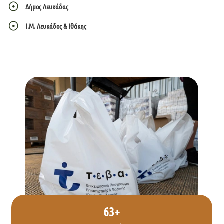
Δήμος Λευκάδας
Ι.Μ. Λευκάδος & Ιθάκης
63
+