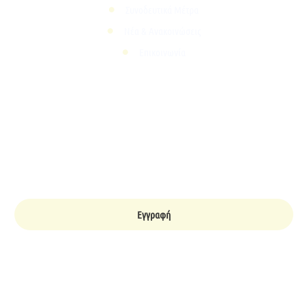
Συνοδευτικά Μέτρα
Νέα & Ανακοινώσεις
Επικοινωνία
Εγγραφείτε για περισσότερες ενημερώσεις & νέα !
Email
Εγγραφή