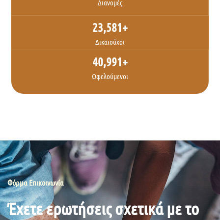
Διανομές
23,581
+
Δικαιούχοι
40,991
+
Ωφελούμενοι
Φόρμα Επικοινωνία
Έχετε ερωτήσεις σχετικά με το