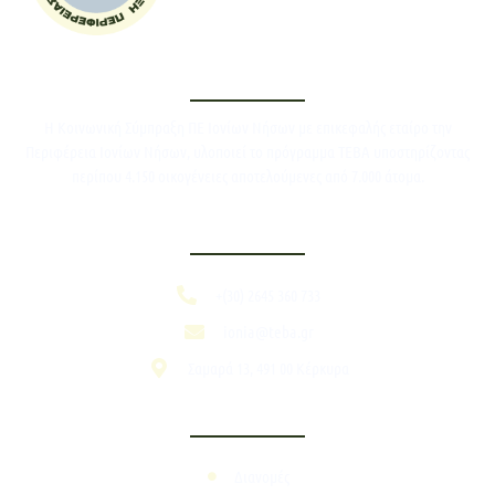
Η Κοινωνική Σύμπραξη ΠΕ Ιονίων Νήσων με επικεφαλής εταίρο την
Περιφέρεια Ιονίων Νήσων, υλοποιεί το πρόγραμμα ΤΕΒΑ υποστηρίζοντας
περίπου 4.150 οικογένειες αποτελούμενες από 7.000 άτομα.
+(30) 2645 360 733
ionia@teba.gr
Σαμαρά 13, 491 00 Κέρκυρα
Διανομές